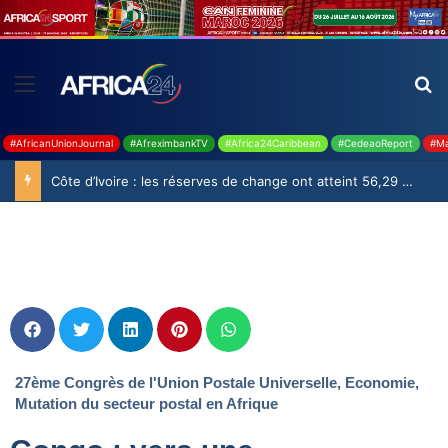
#AfricanUnionJournal
#AfreximbankTV
#Africa24Caribbean
#CedeaoReport
#Ma
Côte d’Ivoire : les réserves de change ont atteint 56,29 milliards USD en juillet
27ème Congrès de l'Union Postale Universelle
,
Economie
,
Mutation du secteur postal en Afrique