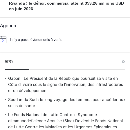
Rwanda : le déficit commercial atteint 353,26 millions USD
en juin 2026
Agenda
Il n’y a pas d’évènements à venir.
N
o
t
i
APO
c
e
Gabon : Le Président de la République poursuit sa visite en
Côte d’Ivoire sous le signe de l’innovation, des infrastructures
et du développement
Soudan du Sud : le long voyage des femmes pour accéder aux
soins de santé
Le Fonds National de Lutte Contre le Syndrome
d'Immunodéficience Acquise (Sida) Devient le Fonds National
de Lutte Contre les Maladies et les Urgences Epidemiques