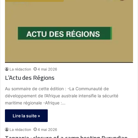
La rédaction
4 mai 2026
L’Actu des Régions
Au sommaire de cette édition : -La Communauté de
développement de l’Afrique australe intensifie la sécurité
maritime régionale -Afrique :…
Lire la suite »
La rédaction
4 mai 2026
Tanzania : closure of a camp hosting Burundian