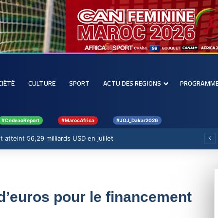
CIÉTÉ
CULTURE
SPORT
ACTU DES REGIONS
PROGRAMM
#CedeaoReport
#MarocAfrica
#JOJ_Dakar2026
 atteint 56,29 milliards USD en juillet
 d’euros pour le financement