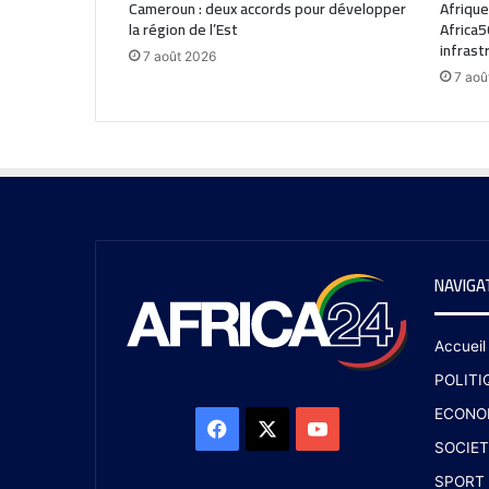
Cameroun : deux accords pour développer
Afrique
la région de l’Est
Africa5
infrast
7 août 2026
7 aoû
NAVIGA
Accueil
POLITI
ECONO
SOCIET
SPORT