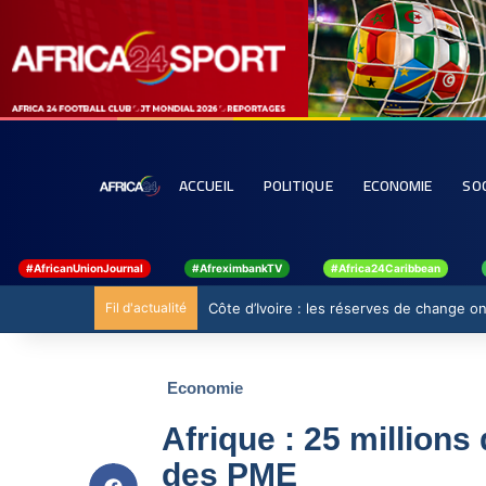
ACCUEIL
POLITIQUE
ECONOMIE
SO
#AfricanUnionJournal
#AfreximbankTV
#Africa24Caribbean
Fil d'actualité
Côte d’Ivoire : les réserves de change ont
Economie
Afrique : 25 millions
des PME