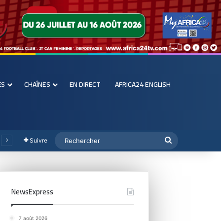
ES
CHAÎNES
EN DIRECT
AFRICA24 ENGLISH
Suivre
NewsExpress
7 août 2026