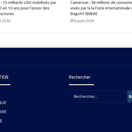
 : 15 milliards USD mobilisés par
Cameroun : 36 millions de consom
0 en 10 ans pour l’essor des
visés par la la Foire internationale
ructures
Bagofit (BIBW)
t 2026
6 août 2026
TION
Rechercher
QUE
MIE
E