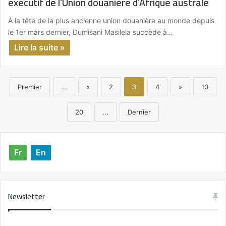
exécutif de l’Union douanière d’Afrique australe
À la tête de la plus ancienne union douanière au monde depuis
le 1er mars dernier, Dumisani Masilela succède à…
Lire la suite »
Premier
...
«
2
3
4
»
10
20
...
Dernier
Fr
En
Newsletter