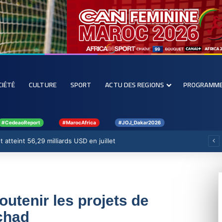
CIÉTÉ
CULTURE
SPORT
ACTU DES REGIONS
PROGRAMM
#CedeaoReport
#MarocAfrica
#JOJ_Dakar2026
 atteint 56,29 milliards USD en juillet
utenir les projets de
chad