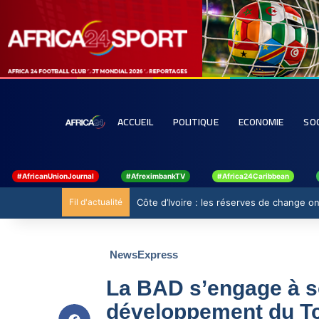
ACCUEIL
POLITIQUE
ECONOMIE
SO
#AfricanUnionJournal
#AfreximbankTV
#Africa24Caribbean
Fil d'actualité
Côte d’Ivoire : les réserves de change ont
NewsExpress
La BAD s’engage à so
développement du T