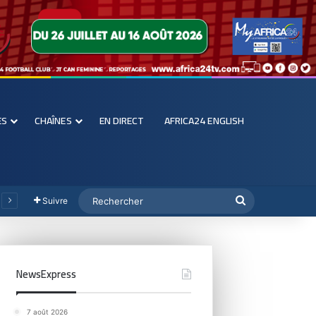
ES
CHAÎNES
EN DIRECT
AFRICA24 ENGLISH
Suivre
NewsExpress
7 août 2026