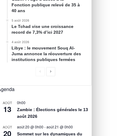
Fonction publique relevé de 35 à
40 ans
5 août 2026
Le Tchad vise une croissance
record de 7,3% d’ici 2027
4 août 2026
Libye : le mouvement Souq Al-
Juma annonce la réouverture des
institutions publiques fermées
Agenda
0h00
AOÛT
13
Zambie : Élections générales le 13
août 2026
août 20 @ 0h00
-
août 21 @ 0h00
AOÛT
20
Sommet sur les dynamiques du