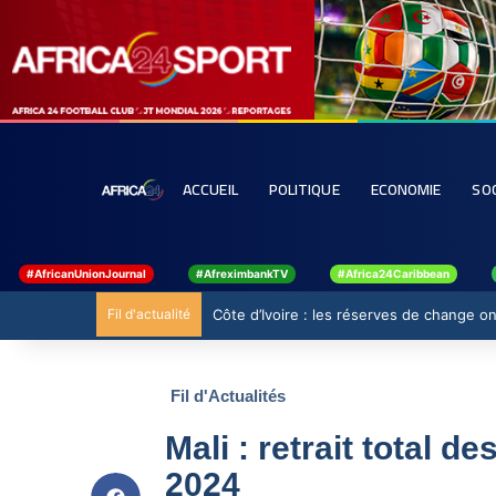
ACCUEIL
POLITIQUE
ECONOMIE
SO
#AfricanUnionJournal
#AfreximbankTV
#Africa24Caribbean
Fil d'actualité
Côte d’Ivoire : les réserves de change ont
Fil d'Actualités
Mali : retrait total d
2024