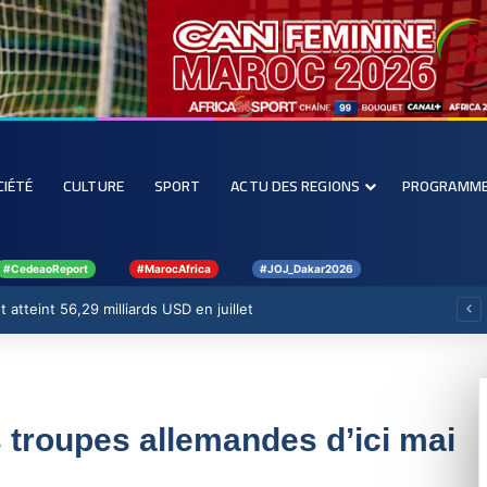
CIÉTÉ
CULTURE
SPORT
ACTU DES REGIONS
PROGRAMM
#CedeaoReport
#MarocAfrica
#JOJ_Dakar2026
 atteint 56,29 milliards USD en juillet
es troupes allemandes d’ici mai