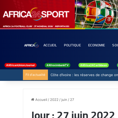
ACCUEIL
POLITIQUE
ECONOMIE
SO
#AfricanUnionJournal
#AfreximbankTV
#Africa24Caribbean
Fil d'actualité
Côte d’Ivoire : les réserves de change ont
Accueil
/
2022
/
juin
/
27
Jour :
27 juin 2022