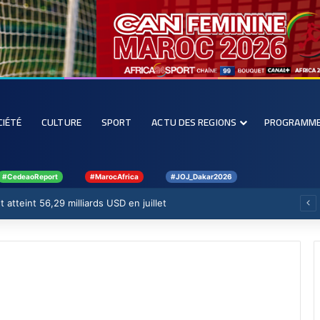
CIÉTÉ
CULTURE
SPORT
ACTU DES REGIONS
PROGRAMM
#CedeaoReport
#MarocAfrica
#JOJ_Dakar2026
 atteint 56,29 milliards USD en juillet