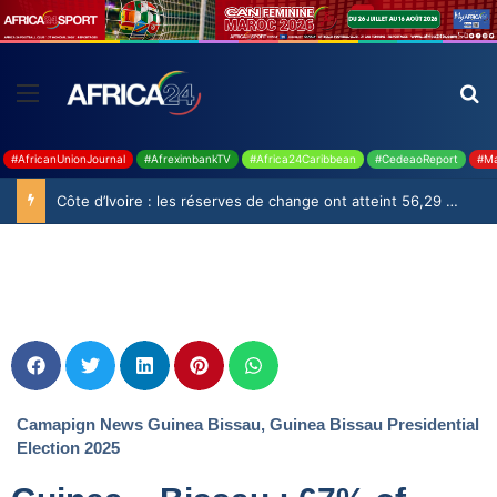
#AfricanUnionJournal
#AfreximbankTV
#Africa24Caribbean
#CedeaoReport
#Ma
Côte d’Ivoire : les réserves de change ont atteint 56,29 milliards USD en juillet
Camapign News Guinea Bissau
,
Guinea Bissau Presidential
Election 2025