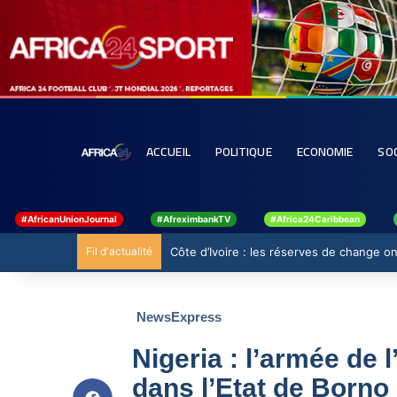
ACCUEIL
POLITIQUE
ECONOMIE
SO
#AfricanUnionJournal
#AfreximbankTV
#Africa24Caribbean
Fil d'actualité
Côte d’Ivoire : les réserves de change ont
NewsExpress
Nigeria : l’armée de l
dans l’Etat de Borno