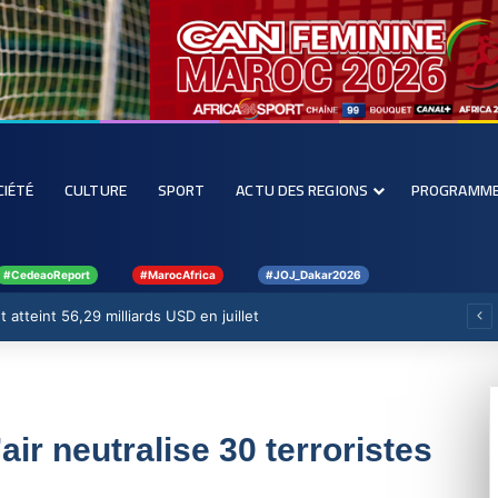
CIÉTÉ
CULTURE
SPORT
ACTU DES REGIONS
PROGRAMM
#CedeaoReport
#MarocAfrica
#JOJ_Dakar2026
 atteint 56,29 milliards USD en juillet
’air neutralise 30 terroristes