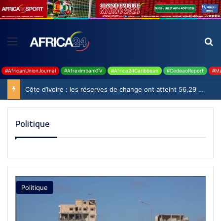
#AfricanUnionJournal
#AfreximbankTV
#Africa24Caribbean
#CedeaoReport
#Ma
Côte d’Ivoire : les réserves de change ont atteint 56,29 milliards USD en juillet
Politique
Politique