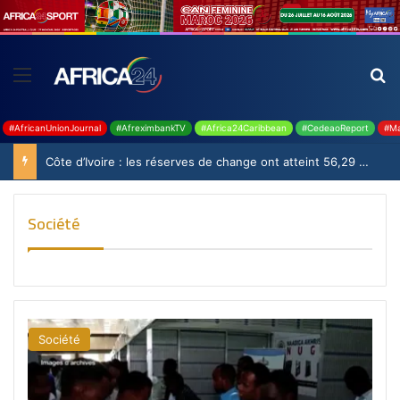
#AfricanUnionJournal
#AfreximbankTV
#Africa24Caribbean
#CedeaoReport
#Ma
Côte d’Ivoire : les réserves de change ont atteint 56,29 milliards USD en juillet
Société
Société