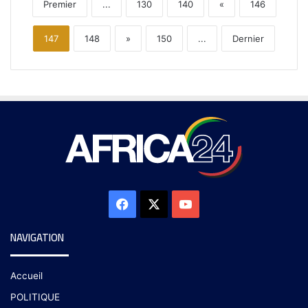
Premier
...
130
140
«
146
147
148
»
150
...
Dernier
NAVIGATION
Accueil
POLITIQUE