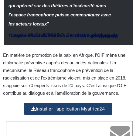
qui opèrent sur des théâtres d’insécurité dans
l’espace francophone puisse communiquer avec
les acteurs locaux”
Louise MUSHIKIWABO
,
Secrétaire générale de l’Organisation internationale de la francophonie
–
Rwanda
En matière de promotion de la paix en Afrique, l’OIF mène une
diplomatie préventive auprès des autorités nationales. Un
mécanisme, le Réseau francophone de prévention de la
radicalisation et de l’extrémisme violent, mis en place en 2018,
s’appuie sur 70 experts issus de 20 pays. C’est ainsi que l’OIF
contribue au dialogue et à l’amélioration de la gouvernance.
Installer l'application Myafrica24