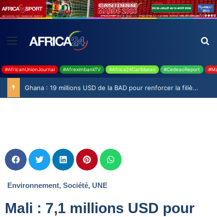
#AfricanUnionJournal
#AfreximbankTV
#Africa24Caribbean
#CedeaoReport
#Ma
Ghana : 19 millions USD de la BAD pour renforcer la filière rizicole
Environnement
,
Société
,
UNE
Mali : 7,1 millions USD pour